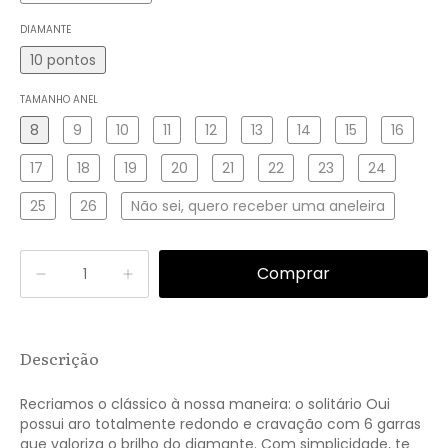
DIAMANTE
10 pontos
TAMANHO ANEL
8
9
10
11
12
13
14
15
16
17
18
19
20
21
22
23
24
25
26
Não sei, quero receber uma aneleira
Descrição
Recriamos o clássico à nossa maneira: o solitário Oui
possui aro totalmente redondo e cravação com 6 garras
que valoriza o brilho do diamante. Com simplicidade, te