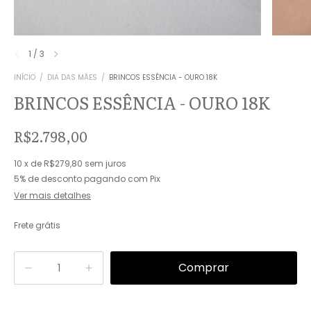
1
/
3
INÍCIO
/
DIA DAS MÃES
/
BRINCOS ESSÊNCIA - OURO 18K
BRINCOS ESSÊNCIA - OURO 18K
R$2.798,00
10
x
de
R$279,80
sem juros
5% de desconto
pagando com Pix
Ver mais detalhes
Frete grátis