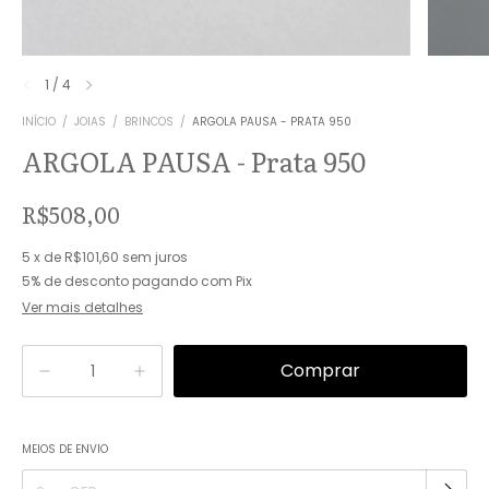
1
/
4
INÍCIO
/
JOIAS
/
BRINCOS
/
ARGOLA PAUSA - PRATA 950
ARGOLA PAUSA - Prata 950
R$508,00
5
x
de
R$101,60
sem juros
5% de desconto
pagando com Pix
Ver mais detalhes
Alterar CEP
MEIOS DE ENVIO
Entregas para o CEP: