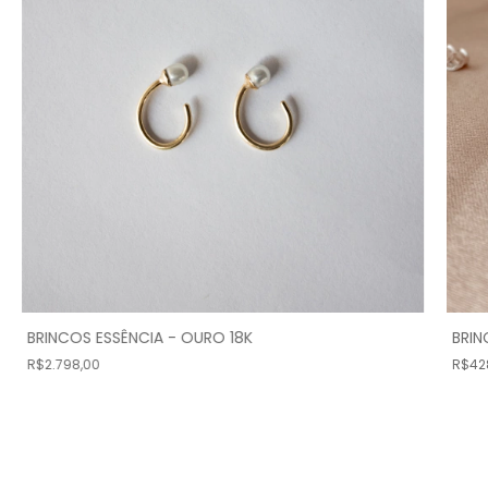
BRINCOS ESSÊNCIA - OURO 18K
BRI
R$2.798,00
R$42